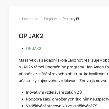
zslanzhot.cz
Projekty
Projekty EU
OP JAK2
OP JAK2
Masarykova základní škola Lanžhot realizuje v obdo
s JAK2 v rámci Operačního programu Jan Amos Kom
přispět k zajištění rovného přístupu ke kvalitnímu
účastníky zájmového vzdělávání. Znovu jsme zvolili
Inovativní vzdělávání žáků v ZŠ
Podpora žáků ohrožených školním neúspěch
Vzdělávání pracovníků ve vzdělávání ZŠ