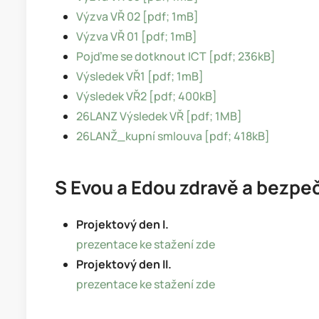
Výzva VŘ 02 [pdf; 1mB]
Výzva VŘ 01 [pdf; 1mB]
Pojďme se dotknout ICT [pdf; 236kB]
Výsledek VŘ1 [pdf; 1mB]
Výsledek VŘ2 [pdf; 400kB]
26LANZ Výsledek VŘ [pdf; 1MB]
26LANŽ_kupní smlouva [pdf; 418kB]
S Evou a Edou zdravě a bezpe
Projektový den I.
prezentace ke stažení zde
Projektový den II.
prezentace ke stažení zde