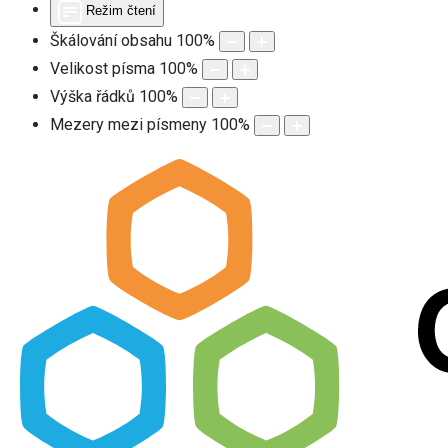
Režim čtení
Škálování obsahu
100
%
Velikost písma
100
%
Výška řádků
100
%
Mezery mezi písmeny
100
%