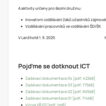
A aktivity určeny pro školní družinu:
Inovativní vzdělávání žáků účastníků zájmové
Vzdělávání pracovníků ve vzdělávání ŠD/ŠK
V Lanžhotě 1. 9. 2025 Mgr. Eva Kl
Pojďme se dotknout ICT
Zadávací dokumentace 04 [pdf; 422kB]
Zadávací dokumentace 03 [pdf; 775kB]
Zadávací dokumentace 02 [pdf; 605kB]
Zadávací dokumentace 01 [pdf; 714kB]
Výzva VŘ 03 [pdf; 1mB]