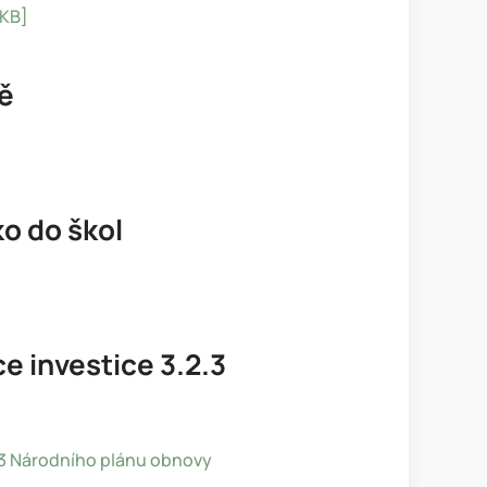
 KB]
ně
ko do škol
e investice 3.2.3
2.3 Národního plánu obnovy