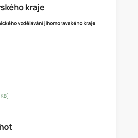
vského kraje
nického vzdělávání jihomoravského kraje
0KB]
hot