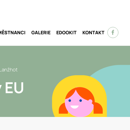
MĚSTNANCI
GALERIE
EDOOKIT
KONTAKT
 Lanžhot
y EU