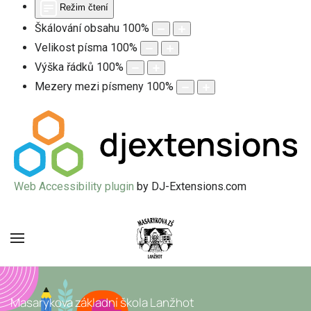
Režim čtení
Škálování obsahu
100
%
Velikost písma
100
%
Výška řádků
100
%
Mezery mezi písmeny
100
%
Web Accessibility plugin
by DJ-Extensions.com
Masarykova základní škola Lanžhot