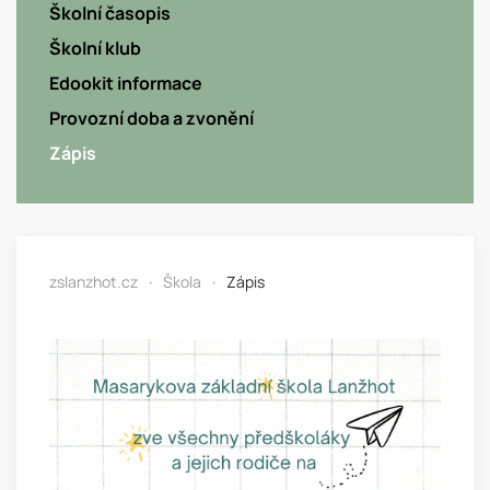
Školní časopis
Školní klub
Edookit informace
Provozní doba a zvonění
Zápis
zslanzhot.cz
Škola
Zápis