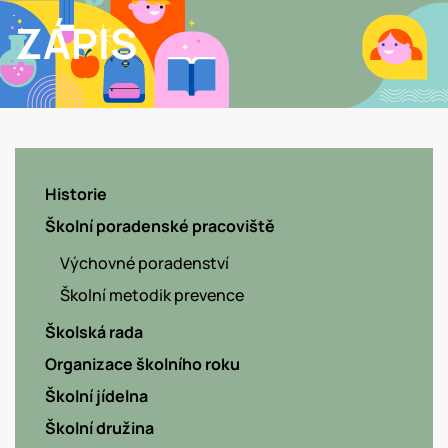
ZÁPIS
Historie
Školní poradenské pracoviště
Výchovné poradenství
Školní metodik prevence
Školská rada
Organizace školního roku
Školní jídelna
Školní družina