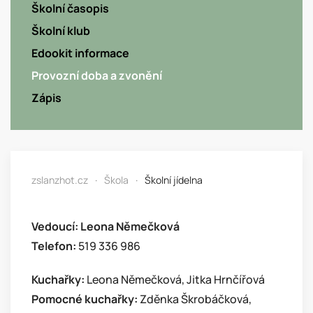
Školní časopis
Školní klub
Edookit informace
Provozní doba a zvonění
Zápis
zslanzhot.cz
Škola
Školní jídelna
Vedoucí: Leona Němečková
Telefon:
519 336 986
Kuchařky:
Leona Němečková, Jitka Hrnčířová
Pomocné kuchařky:
Zděnka Škrobáčková,