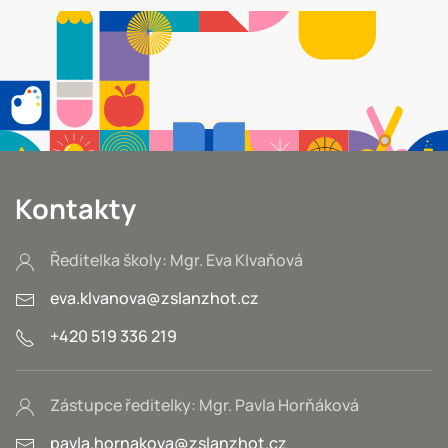
Kontakty
Ředitelka školy: Mgr. Eva Klvaňová
eva.klvanova@zslanzhot.cz
+420 519 336 219
Zástupce ředitelky: Mgr. Pavla Horňáková
pavla.hornakova@zslanzhot.cz