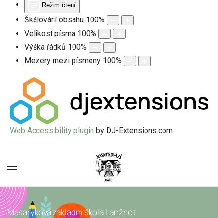
Režim čtení
Škálování obsahu
100
%
Velikost písma
100
%
Výška řádků
100
%
Mezery mezi písmeny
100
%
Web Accessibility plugin
by DJ-Extensions.com
Masarykova základní škola Lanžhot