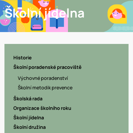
Školní jídelna
Historie
Školní poradenské pracoviště
Výchovné poradenství
Školní metodik prevence
Školská rada
Organizace školního roku
Školní jídelna
Školní družina