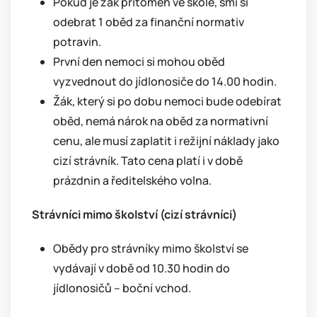
Pokud je žák přítomen ve škole, smí si
odebrat 1 oběd za finanční normativ
potravin.
První den nemoci si mohou oběd
vyzvednout do jídlonosiče do 14.00 hodin.
Žák, který si po dobu nemoci bude odebírat
oběd, nemá nárok na oběd za normativní
cenu, ale musí zaplatit i režijní náklady jako
cizí strávník. Tato cena platí i v době
prázdnin a ředitelského volna.
Strávníci mimo školství (cizí strávníci)
Obědy pro strávníky mimo školství se
vydávají v době od 10.30 hodin do
jídlonosičů – boční vchod.